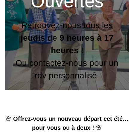
Ouvertes
Retrouvez-nous tous les
jeudis
de
9 heures à 17
heures
!
Ou contactez-nous pour un
rdv personnalisé
🌸
Offrez-vous un nouveau départ cet été…
pour vous ou à deux !
🌸