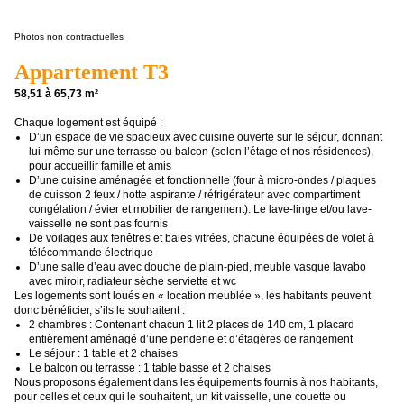
Photos non contractuelles
Appartement T3
58,51 à 65,73 m²
Chaque logement est équipé :
D’un espace de vie spacieux avec cuisine ouverte sur le séjour, donnant
lui-même sur une terrasse ou balcon (selon l’étage et nos résidences),
pour accueillir famille et amis
D’une cuisine aménagée et fonctionnelle (four à micro-ondes / plaques
de cuisson 2 feux / hotte aspirante / réfrigérateur avec compartiment
congélation / évier et mobilier de rangement). Le lave-linge et/ou lave-
vaisselle ne sont pas fournis
De voilages aux fenêtres et baies vitrées, chacune équipées de volet à
télécommande électrique
D’une salle d’eau avec douche de plain-pied, meuble vasque lavabo
avec miroir, radiateur sèche serviette et wc
Les logements sont loués en « location meublée », les habitants peuvent
donc bénéficier, s’ils le souhaitent :
2 chambres : Contenant chacun 1 lit 2 places de 140 cm, 1 placard
entièrement aménagé d’une penderie et d’étagères de rangement
Le séjour : 1 table et 2 chaises
Le balcon ou terrasse : 1 table basse et 2 chaises
Nous proposons également dans les équipements fournis à nos habitants,
pour celles et ceux qui le souhaitent, un kit vaisselle, une couette ou