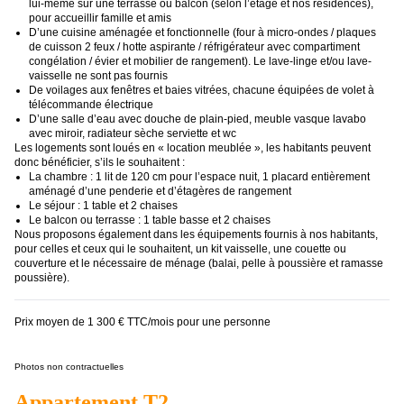
lui-même sur une terrasse ou balcon (selon l’étage et nos résidences),
pour accueillir famille et amis
D’une cuisine aménagée et fonctionnelle (four à micro-ondes / plaques
de cuisson 2 feux / hotte aspirante / réfrigérateur avec compartiment
congélation / évier et mobilier de rangement). Le lave-linge et/ou lave-
vaisselle ne sont pas fournis
De voilages aux fenêtres et baies vitrées, chacune équipées de volet à
télécommande électrique
D’une salle d’eau avec douche de plain-pied, meuble vasque lavabo
avec miroir, radiateur sèche serviette et wc
Les logements sont loués en « location meublée », les habitants peuvent
donc bénéficier, s’ils le souhaitent :
La chambre : 1 lit de 120 cm pour l’espace nuit, 1 placard entièrement
aménagé d’une penderie et d’étagères de rangement
Le séjour : 1 table et 2 chaises
Le balcon ou terrasse : 1 table basse et 2 chaises
Nous proposons également dans les équipements fournis à nos habitants,
pour celles et ceux qui le souhaitent, un kit vaisselle, une couette ou
couverture et le nécessaire de ménage (balai, pelle à poussière et ramasse
poussière).
Prix moyen de 1 300 € TTC/mois pour une personne
Photos non contractuelles
Appartement T2