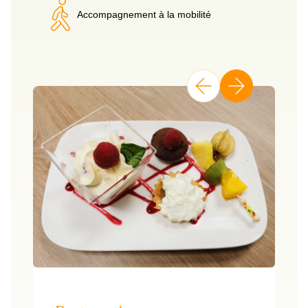
Accompagnement à la mobilité
E
Pr
dé