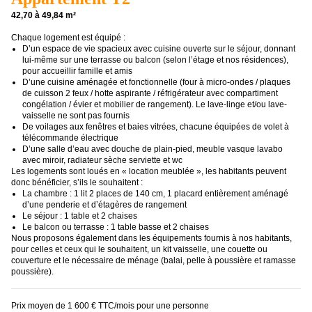
42,70 à 49,84 m²
Chaque logement est équipé :
D’un espace de vie spacieux avec cuisine ouverte sur le séjour, donnant
lui-même sur une terrasse ou balcon (selon l’étage et nos résidences),
pour accueillir famille et amis
D’une cuisine aménagée et fonctionnelle (four à micro-ondes / plaques
de cuisson 2 feux / hotte aspirante / réfrigérateur avec compartiment
congélation / évier et mobilier de rangement). Le lave-linge et/ou lave-
vaisselle ne sont pas fournis
De voilages aux fenêtres et baies vitrées, chacune équipées de volet à
télécommande électrique
D’une salle d’eau avec douche de plain-pied, meuble vasque lavabo
avec miroir, radiateur sèche serviette et wc
Les logements sont loués en « location meublée », les habitants peuvent
donc bénéficier, s’ils le souhaitent :
La chambre : 1 lit 2 places de 140 cm, 1 placard entièrement aménagé
d’une penderie et d’étagères de rangement
Le séjour : 1 table et 2 chaises
Le balcon ou terrasse : 1 table basse et 2 chaises
Nous proposons également dans les équipements fournis à nos habitants,
pour celles et ceux qui le souhaitent, un kit vaisselle, une couette ou
couverture et le nécessaire de ménage (balai, pelle à poussière et ramasse
poussière).
Prix moyen de 1 600 € TTC/mois pour une personne