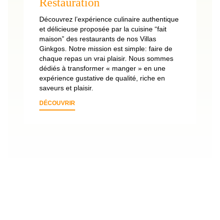
Restauration
l’
d’
Découvrez l’expérience culinaire authentique
éq
et délicieuse proposée par la cuisine “fait
se
maison” des restaurants de nos Villas
Ginkgos. Notre mission est simple: faire de
D
chaque repas un vrai plaisir. Nous sommes
dédiés à transformer « manger » en une
expérience gustative de qualité, riche en
saveurs et plaisir.
DÉCOUVRIR