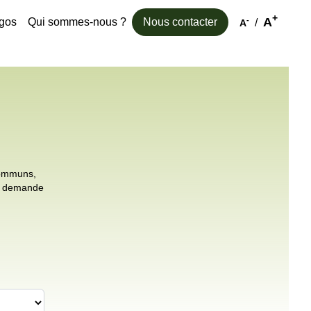
+
A
-
kgos
Qui sommes-nous ?
Nous contacter
/
A
 communs,
ne demande