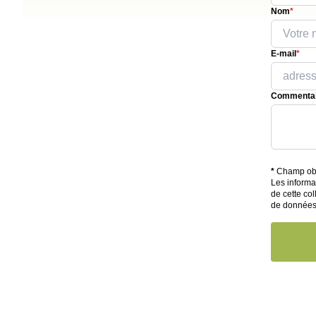
Nom
*
E-mail
*
Commentai
*
Champ obl
Les informa
de cette col
de donnée