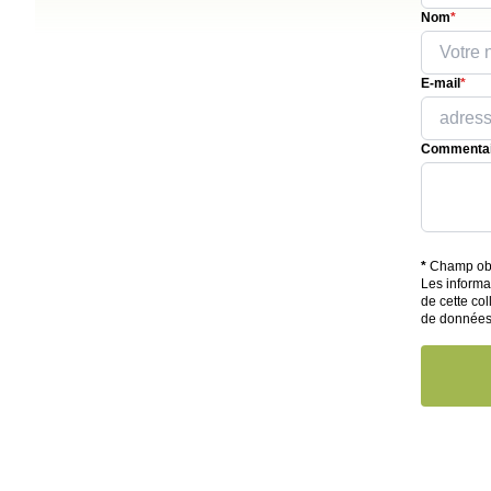
Nom
*
E-mail
*
Commentai
*
Champ obl
Les informa
de cette col
de donnée