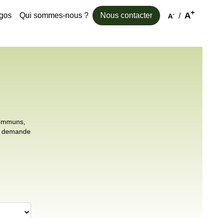
+
A
-
kgos
Qui sommes-nous ?
Nous contacter
/
A
 communs,
ne demande